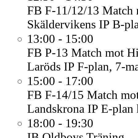
FB F-11/12/13
Match 
Skäldervikens IP B-pl
13:00 - 15:00
FB P-13
Match mot Hit
Laröds IP F-plan, 7-m
15:00 - 17:00
FB F-14/15
Match mot
Landskrona IP E-plan 
18:00 - 19:30
IB Oldboys
Träning