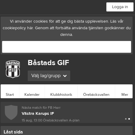
Logga in
Vi använder cookies för att ge dig bästa upplevelsen. Läs vår
cookiepolicy
här
. Genom att fortsätta använda tjänsten godkänner du
denna.
Okej
Båstads GIF
Välj lag/grupp
Start
Kalender
Klubbhistorik
Örebäcksvallen
Mer
Nästa match för FB Herr
Västra Karups IF
15 aug, 13:00
Örebäcksvallen A-plan
Låst sida