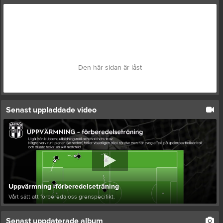
Den här sidan är låst
Senast uppladdade video
Uppvärmning -förberedelseträning
Vårt sätt att förbereda oss grenspecifikt.
Senast uppdaterade album